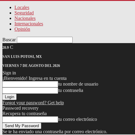
Locales
Seguridad
Nacionales
Internacionales
Opinión
Buscar
C
20.9
SAN LUIS POTOSI, MX
VIERNES 7 DE AGOSTO DEL 2026
Sign in
¡Bienvenido! Ingresa en tu cuenta
tu nombre de usuario
tu contraseña
Forgot your password? Get help
Password recovery
Recupera tu contraseña
tu correo electrónico
Se te ha enviado una contraseña por correo electrónico.