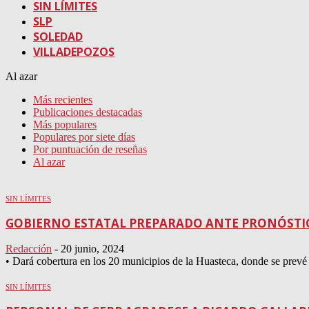
SIN LÍMITES
SLP
SOLEDAD
VILLADEPOZOS
Al azar
Más recientes
Publicaciones destacadas
Más populares
Populares por siete días
Por puntuación de reseñas
Al azar
SIN LÍMITES
GOBIERNO ESTATAL PREPARADO ANTE PRONÓSTICO
Redacción
-
20 junio, 2024
• Dará cobertura en los 20 municipios de la Huasteca, donde se prevé 
SIN LÍMITES