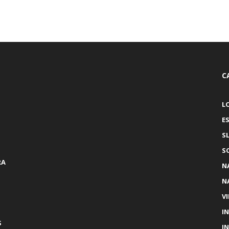
C
L
E
S
S
RA
N
N
V
I
S
I