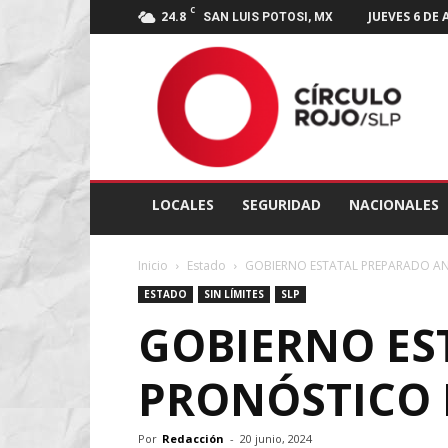
C
24.8
JUEVES 6 DE
SAN LUIS POTOSI, MX
Círculo
Rojo
SLP
LOCALES
SEGURIDAD
NACIONALES
Inicio
Estado
GOBIERNO ESTATAL PREPARADO ANT
ESTADO
SIN LÍMITES
SLP
GOBIERNO ES
PRONÓSTICO D
Por
Redacción
-
20 junio, 2024