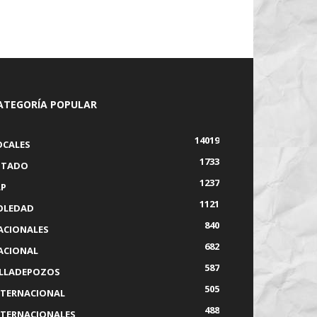
ATEGORÍA POPULAR
14019
OCALES
1733
STADO
1237
LP
1121
OLEDAD
840
ACIONALES
682
ACIONAL
587
ILLADEPOZOS
505
NTERNACIONAL
488
NTERNACIONALES