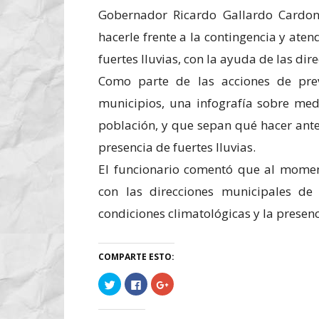
Gobernador Ricardo Gallardo Cardona
hacerle frente a la contingencia y aten
fuertes lluvias, con la ayuda de las dir
Como parte de las acciones de prev
municipios, una infografía sobre med
población, y que sepan qué hacer ant
presencia de fuertes lluvias.
El funcionario comentó que al mome
con las direcciones municipales de
condiciones climatológicas y la presenc
COMPARTE ESTO:
Haz
Haz
Haz
clic
clic
clic
para
para
para
compartir
compartir
compartir
en
en
en