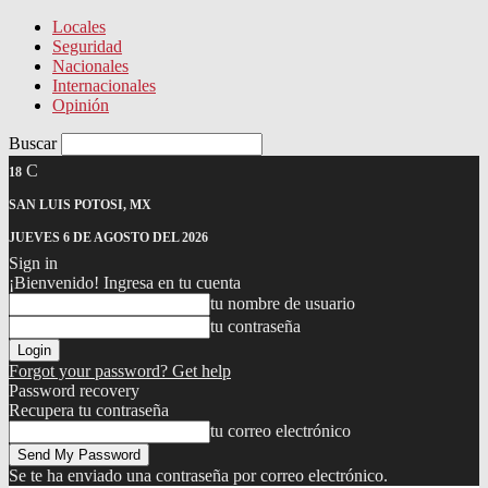
Locales
Seguridad
Nacionales
Internacionales
Opinión
Buscar
C
18
SAN LUIS POTOSI, MX
JUEVES 6 DE AGOSTO DEL 2026
Sign in
¡Bienvenido! Ingresa en tu cuenta
tu nombre de usuario
tu contraseña
Forgot your password? Get help
Password recovery
Recupera tu contraseña
tu correo electrónico
Se te ha enviado una contraseña por correo electrónico.