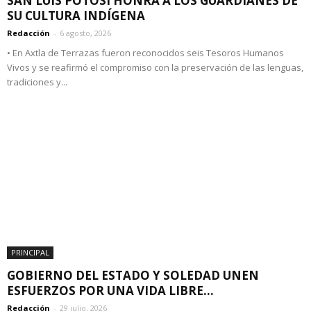
SAN LUIS POTOSÍ HONRA A LOS GUARDIANES DE
SU CULTURA INDÍGENA
Redacción
-
6 agosto, 2026
• En Axtla de Terrazas fueron reconocidos seis Tesoros Humanos
Vivos y se reafirmó el compromiso con la preservación de las lenguas,
tradiciones y...
PRINCIPAL
GOBIERNO DEL ESTADO Y SOLEDAD UNEN
ESFUERZOS POR UNA VIDA LIBRE...
Redacción
-
29 julio, 2026