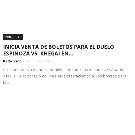
PRINCIPAL
INICIA VENTA DE BOLETOS PARA EL DUELO
ESPINOZA VS. KHEGAI EN...
Redacción
-
29 octubre, 2025
• Los boletos ya están disponibles en taquillas de lunes a sábado,
11:00 a 18:00 horas o en línea en slpfastticket.com. Los boletos para
la...