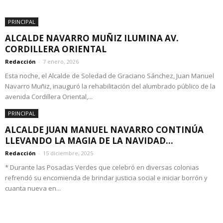
PRINCIPAL
ALCALDE NAVARRO MUÑIZ ILUMINA AV.
CORDILLERA ORIENTAL
Redacción
-
7 enero, 2026
Esta noche, el Alcalde de Soledad de Graciano Sánchez, Juan Manuel
Navarro Muñiz, inauguró la rehabilitación del alumbrado público de la
avenida Cordillera Oriental,...
PRINCIPAL
ALCALDE JUAN MANUEL NAVARRO CONTINÚA
LLEVANDO LA MAGIA DE LA NAVIDAD...
Redacción
-
15 diciembre, 2025
* Durante las Posadas Verdes que celebró en diversas colonias
refrendó su encomienda de brindar justicia social e iniciar borrón y
cuanta nueva en...