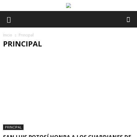
Inicio
Principal
PRINCIPAL
BLOG
CONGRESO
DEPORTES
ESPECTÁCULOS
ESTADO
FAMILIAS
GOBIERNO
HUASTECA
INTERNACIONAL
INTERNACIONALES
LOCALES
NACIONAL
NACIONALES
NOTA ROJA
OPINIÓN
PRINCIPAL
SEGURIDAD
SIN LÍMITES
SLP
SOLEDAD
VILLADEPOZOS
PRINCIPAL