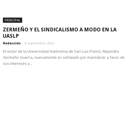
PRINCIPAL
ZERMEÑO Y EL SINDICALISMO A MODO EN LA
UASLP
Redacción
-
8 septiembre, 2025
El rector de la Universidad Autónoma de San Luis Potosí, Alejandro
Zermeño Guerra, nuevamente es señalado por maniobrar a favor de
sus intereses y...