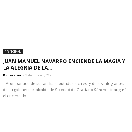
PRINCIPAL
JUAN MANUEL NAVARRO ENCIENDE LA MAGIA Y
LA ALEGRÍA DE LA...
Redacción
-
2 diciembre, 2025
– Acompañado de su familia, diputados locales y de los integrantes
de su gabinete, el alcalde de Soledad de Graciano Sánchez inauguró
el encendido...