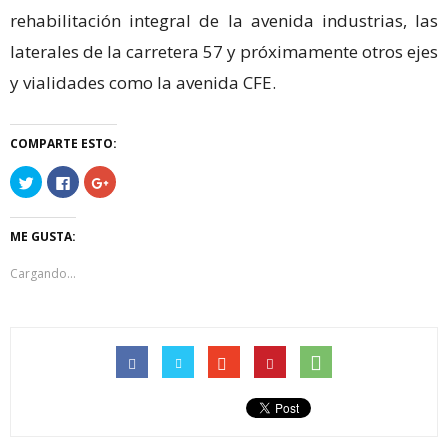
rehabilitación integral de la avenida industrias, las
laterales de la carretera 57 y próximamente otros ejes
y vialidades como la avenida CFE.
COMPARTE ESTO:
Haz
Haz
Haz
clic
clic
clic
para
para
para
compartir
compartir
compartir
en
en
en
ME GUSTA:
Twitter
Facebook
Google+
(Se
(Se
(Se
abre
abre
abre
Cargando...
en
en
en
una
una
una
ventana
ventana
ventana
nueva)
nueva)
nueva)