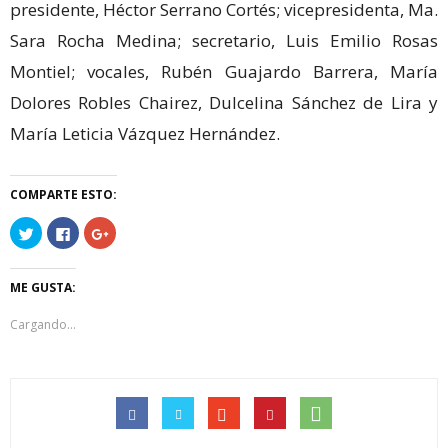
presidente, Héctor Serrano Cortés; vicepresidenta, Ma.
Sara Rocha Medina; secretario, Luis Emilio Rosas
Montiel; vocales, Rubén Guajardo Barrera, María
Dolores Robles Chairez, Dulcelina Sánchez de Lira y
María Leticia Vázquez Hernández.
COMPARTE ESTO:
Haz
Haz
Haz
clic
clic
clic
para
para
para
compartir
compartir
compartir
en
en
en
ME GUSTA:
Twitter
Facebook
Google+
(Se
(Se
(Se
abre
abre
abre
Cargando...
en
en
en
una
una
una
ventana
ventana
ventana
nueva)
nueva)
nueva)