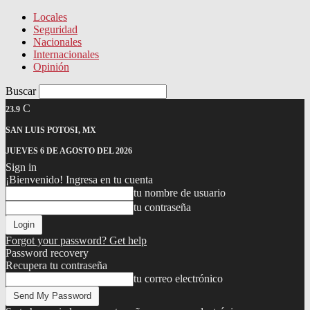
Locales
Seguridad
Nacionales
Internacionales
Opinión
Buscar
C
23.9
SAN LUIS POTOSI, MX
JUEVES 6 DE AGOSTO DEL 2026
Sign in
¡Bienvenido! Ingresa en tu cuenta
tu nombre de usuario
tu contraseña
Forgot your password? Get help
Password recovery
Recupera tu contraseña
tu correo electrónico