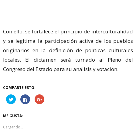
Con ello, se fortalece el principio de interculturalidad
y se legitima la participación activa de los pueblos
originarios en la definición de políticas culturales
locales. El dictamen será turnado al Pleno del
Congreso del Estado para su análisis y votación.
COMPARTE ESTO:
Haz
Haz
Haz
clic
clic
clic
para
para
para
compartir
compartir
compartir
en
en
en
ME GUSTA:
Twitter
Facebook
Google+
(Se
(Se
(Se
abre
abre
abre
Cargando...
en
en
en
una
una
una
ventana
ventana
ventana