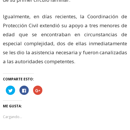
Igualmente, en días recientes, la Coordinación de
Protección Civil extendió su apoyo a tres menores de
edad que se encontraban en circunstancias de
especial complejidad, dos de ellas inmediatamente
se les dio la asistencia necesaria y fueron canalizadas
a las autoridades competentes.
COMPARTE ESTO:
Haz
Haz
Haz
clic
clic
clic
para
para
para
compartir
compartir
compartir
en
en
en
ME GUSTA:
Twitter
Facebook
Google+
(Se
(Se
(Se
abre
abre
abre
Cargando...
en
en
en
una
una
una
ventana
ventana
ventana
nueva)
nueva)
nueva)