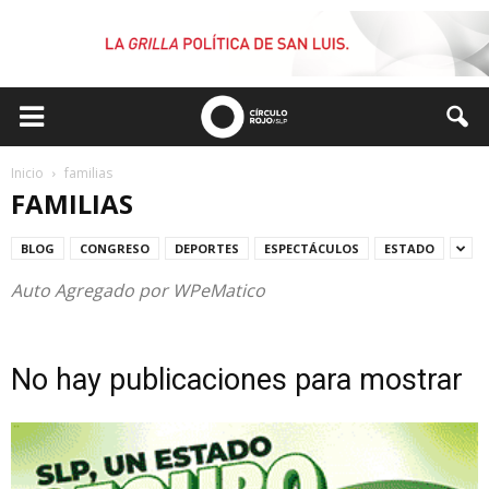
Inicio
familias
FAMILIAS
BLOG
CONGRESO
DEPORTES
ESPECTÁCULOS
ESTADO
Auto Agregado por WPeMatico
No hay publicaciones para mostrar