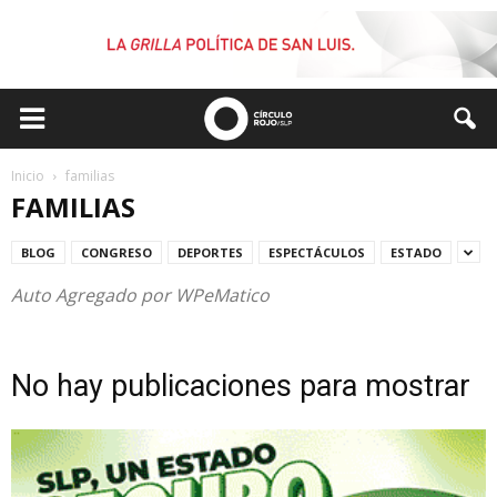
Inicio
familias
FAMILIAS
BLOG
CONGRESO
DEPORTES
ESPECTÁCULOS
ESTADO
Auto Agregado por WPeMatico
No hay publicaciones para mostrar