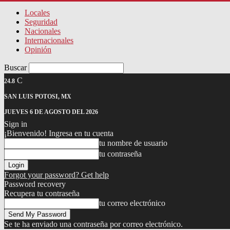
Locales
Seguridad
Nacionales
Internacionales
Opinión
Buscar
C
24.8
SAN LUIS POTOSI, MX
JUEVES 6 DE AGOSTO DEL 2026
Sign in
¡Bienvenido! Ingresa en tu cuenta
tu nombre de usuario
tu contraseña
Forgot your password? Get help
Password recovery
Recupera tu contraseña
tu correo electrónico
Se te ha enviado una contraseña por correo electrónico.