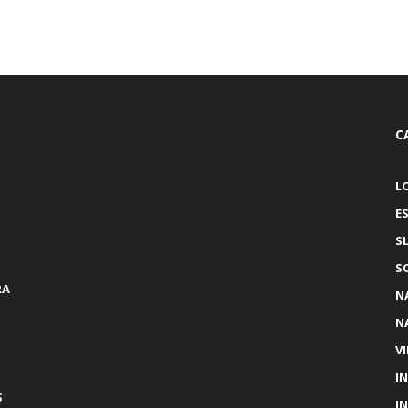
C
L
E
S
S
RA
N
N
V
I
S
I