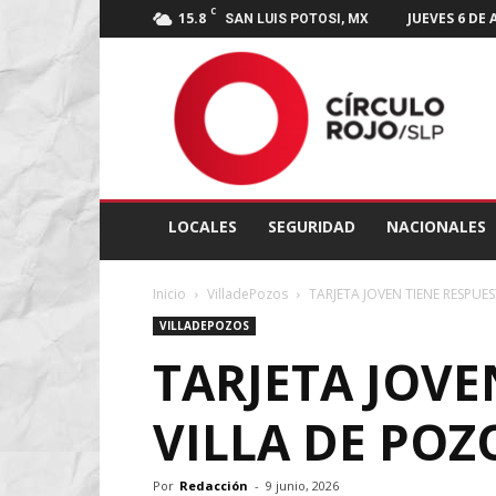
C
15.8
JUEVES 6 DE
SAN LUIS POTOSI, MX
Círculo
Rojo
SLP
LOCALES
SEGURIDAD
NACIONALES
Inicio
VilladePozos
TARJETA JOVEN TIENE RESPUES
VILLADEPOZOS
TARJETA JOVE
VILLA DE POZ
Por
Redacción
-
9 junio, 2026