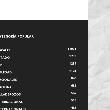
ATEGORÍA POPULAR
14001
OCALES
1733
STADO
1237
LP
1121
OLEDAD
840
ACIONALES
682
ACIONAL
587
ILLADEPOZOS
505
NTERNACIONAL
488
NTERNACIONALES