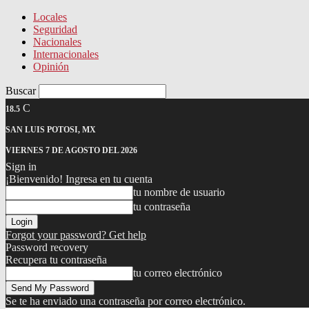
Locales
Seguridad
Nacionales
Internacionales
Opinión
Buscar
C
18.5
SAN LUIS POTOSI, MX
VIERNES 7 DE AGOSTO DEL 2026
Sign in
¡Bienvenido! Ingresa en tu cuenta
tu nombre de usuario
tu contraseña
Forgot your password? Get help
Password recovery
Recupera tu contraseña
tu correo electrónico
Se te ha enviado una contraseña por correo electrónico.