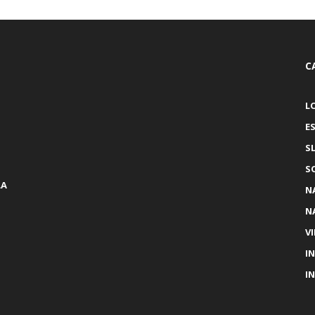
C
L
E
S
S
LA
N
N
V
I
I