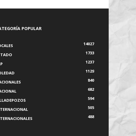
ATEGORÍA POPULAR
14027
OCALES
1733
STADO
1237
LP
1129
OLEDAD
840
ACIONALES
682
ACIONAL
594
ILLADEPOZOS
505
NTERNACIONAL
488
NTERNACIONALES