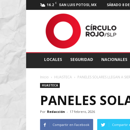
C
16.2
SÁBADO 8 DE
SAN LUIS POTOSI, MX
Círculo
Rojo
SLP
LOCALES
SEGURIDAD
NACIONALES
Inicio
HUASTECA
PANELES SOLARES LLEGAN A SIER
HUASTECA
PANELES SOLA
Por
Redacción
-
17 febrero, 2026
Compartir en Facebook
Compartir 