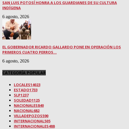
SAN LUIS POTOSÍ HONRA A LOS GUARDIANES DE SU CULTURA
INDÍGENA
6 agosto, 2026
EL GOBERNADOR RICARDO GALLARDO PONE EN OPERACIÓN LOS
PRIMEROS CUATRO PERROS...
6 agosto, 2026
CATEGORÍA POPULAR
LOCALES
14023
ESTADO
1733
SLP
1237
SOLEDAD
1125
NACIONALES
840
NACIONAL
682
VILLADEPOZOS
590
INTERNACIONAL
505
INTERNACIONALES
488