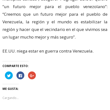
“un futuro mejor para el pueblo venezolano”:
“Creemos que un futuro mejor para el pueblo de
Venezuela, la región y el mundo es estabilizar la
región y hacer que el vecindario en el que vivimos sea
un lugar mucho mejor y más seguro”.
EE.UU. niega estar en guerra contra Venezuela.
COMPARTE ESTO:
Haz
Haz
Haz
clic
clic
clic
para
para
para
compartir
compartir
compartir
en
en
en
ME GUSTA:
Twitter
Facebook
Google+
(Se
(Se
(Se
abre
abre
abre
Cargando...
en
en
en
una
una
una
ventana
ventana
ventana
nueva)
nueva)
nueva)