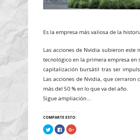
Es la empresa más valiosa de la histori
Las acciones de Nvidia subieron este 
tecnológico en la primera empresa en s
capitalización bursátil tras ser impulsa
Las acciones de Nvidia, que cerraron
más del 50 % en lo que va del año.
Sigue ampliación…
COMPARTE ESTO:
Haz
Haz
Haz
clic
clic
clic
para
para
para
compartir
compartir
compartir