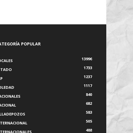
ATEGORÍA POPULAR
13996
OCALES
1733
STADO
1237
LP
1117
OLEDAD
840
ACIONALES
682
ACIONAL
583
ILLADEPOZOS
505
NTERNACIONAL
488
NTERNACIONALES