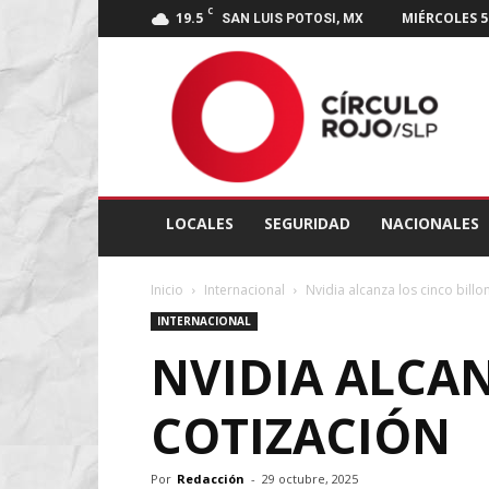
C
19.5
MIÉRCOLES 5
SAN LUIS POTOSI, MX
Círculo
Rojo
SLP
LOCALES
SEGURIDAD
NACIONALES
Inicio
Internacional
Nvidia alcanza los cinco billo
INTERNACIONAL
NVIDIA ALCAN
COTIZACIÓN
Por
Redacción
-
29 octubre, 2025