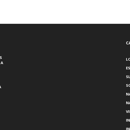
C
S
L
 A
E
S
S
A
N
N
V
I
Ú
I