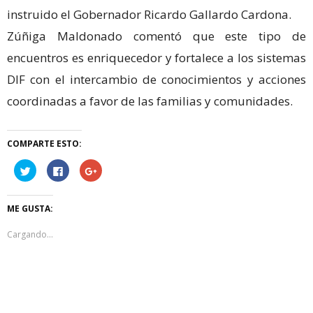
instruido el Gobernador Ricardo Gallardo Cardona.
Zúñiga Maldonado comentó que este tipo de
encuentros es enriquecedor y fortalece a los sistemas
DIF con el intercambio de conocimientos y acciones
coordinadas a favor de las familias y comunidades.
COMPARTE ESTO:
Haz
Haz
Haz
clic
clic
clic
para
para
para
compartir
compartir
compartir
en
en
en
ME GUSTA:
Twitter
Facebook
Google+
(Se
(Se
(Se
abre
abre
abre
Cargando...
en
en
en
una
una
una
ventana
ventana
ventana
nueva)
nueva)
nueva)