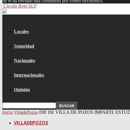
Se te ha enviado una contraseña por correo electrónico.
Círculo Rojo SLP
Locales
Seguridad
Nacionales
Internacionales
Opinión
Inicio
VilladePozos
DIF DE VILLA DE POZOS IMPARTE EST
VILLADEPOZOS