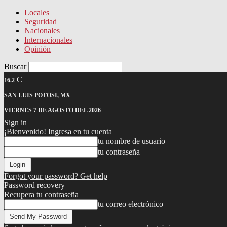
Locales
Seguridad
Nacionales
Internacionales
Opinión
Buscar
C
16.2
SAN LUIS POTOSI, MX
VIERNES 7 DE AGOSTO DEL 2026
Sign in
¡Bienvenido! Ingresa en tu cuenta
tu nombre de usuario
tu contraseña
Forgot your password? Get help
Password recovery
Recupera tu contraseña
tu correo electrónico